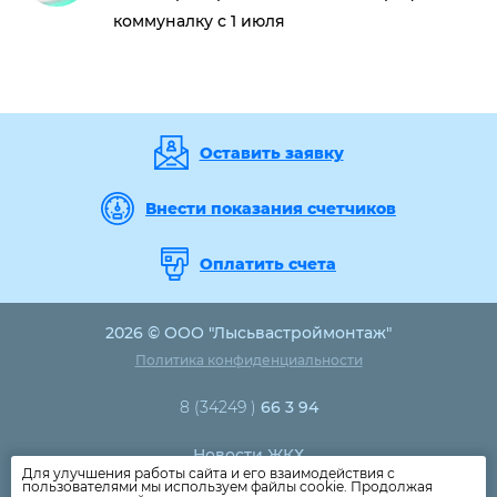
коммуналку с 1 июля
Оставить заявку
Внести показания счетчиков
Оплатить счета
2026 © ООО "Лысьвастроймонтаж"
Политика конфиденциальности
8 (34249 )
66 3 94
Новости ЖКХ
Для улучшения работы сайта и его взаимодействия с
Новости компании
пользователями мы используем файлы cookie. Продолжая