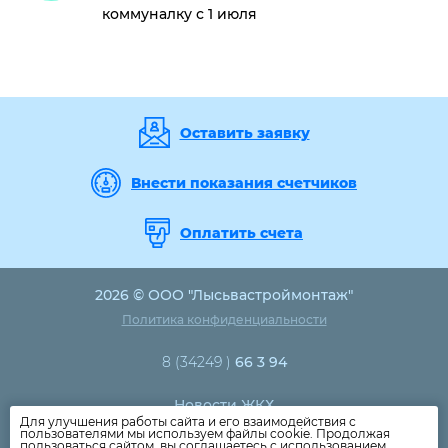
коммуналку с 1 июля
Оставить заявку
Внести показания счетчиков
Оплатить счета
2026 © ООО "Лысьвастроймонтаж"
Политика конфиденциальности
8 (34249 )
66 3 94
Новости ЖКХ
Для улучшения работы сайта и его взаимодействия с
Новости компании
пользователями мы используем файлы cookie. Продолжая
пользоваться сайтом, вы соглашаетесь с использованием