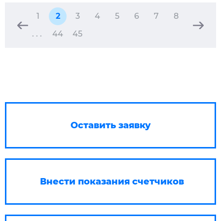
1
2
3
4
5
6
7
8
. . .
44
45
Оставить заявку
Внести показания счетчиков